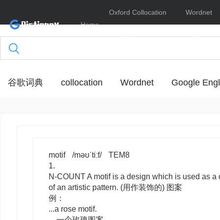
Oxford Collocation
Wordnet
Home
Dictionary
Online
谷歌词典
collocation
Wordnet
Google Engl
motif
/məʊˈtiːf/
TEM8
1.
N-COUNT
A
motif
is a design which is used as a 
of an artistic pattern. (用作装饰的) 图案
例：
...a rose motif.
…一个玫瑰图案。